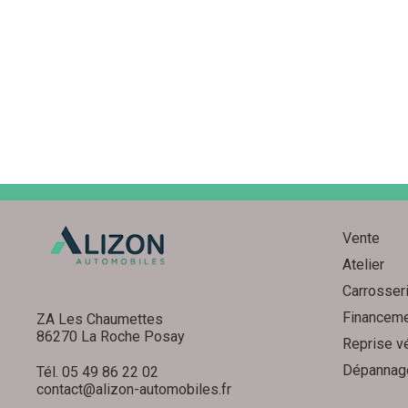
Vente
Atelier
Carrosser
Financem
ZA Les Chaumettes
86270 La Roche Posay
Reprise v
Dépannag
Tél. 05 49 86 22 02
contact@alizon-automobiles.fr