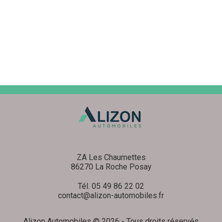
ZA Les Chaumettes
86270 La Roche Posay
Tél. 05 49 86 22 02
contact@alizon-automobiles.fr
Alizon Automobiles © 2026 - Tous droits réservés