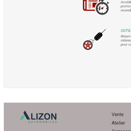
Accéde
promot
revend
OUTI
Réserv
intéres
pour v
Vente
Atelier