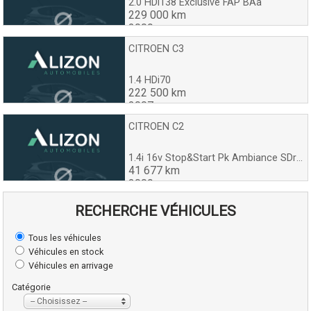
2.0 HDi138 Exclusive FAP BAa
229 000 km
2009
CITROEN C3
1.4 HDi70
222 500 km
2007
CITROEN C2
1.4i 16v Stop&Start Pk Ambiance SDrive
41 677 km
2009
RECHERCHE VÉHICULES
Tous les véhicules
Véhicules en stock
Véhicules en arrivage
Catégorie
-- Choisissez --