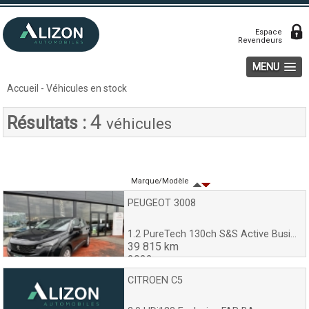
Espace
Revendeurs
MENU
Accueil
-
Véhicules en stock
4
Résultats :
véhicules
Marque/Modèle
PEUGEOT 3008
1.2 PureTech 130ch S&S Active Business EAT8
39 815 km
2022
CITROEN C5